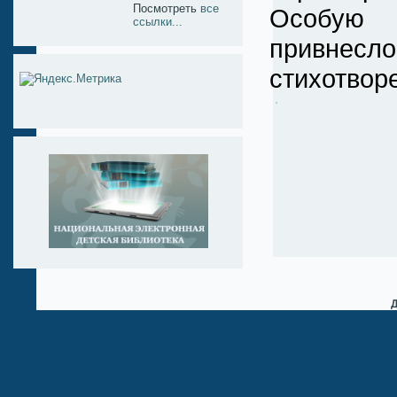
Посмотреть
все
Особую 
ссылки...
привнес
стихотвор
Д