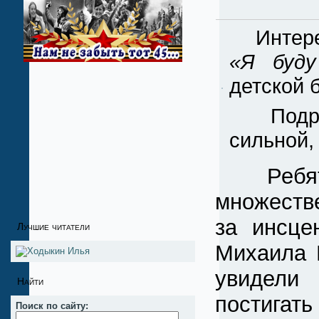
Интерес
«Я буду
детской 
Подрос
сильной,
Ребята 
множеств
за инсце
Лучшие читатели
Михаила 
увидели 
Найти
постигать
Поиск по сайту: