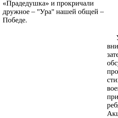
«Прадедушка» и прокричали
дружное – "Ура" нашей общей –
Победе.
Уч
вни
зат
об
про
сти
вое
при
реб
Акц