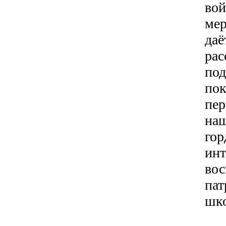
вой
мер
даё
рас
по
пок
пер
наш
гор
инт
во
пат
шко