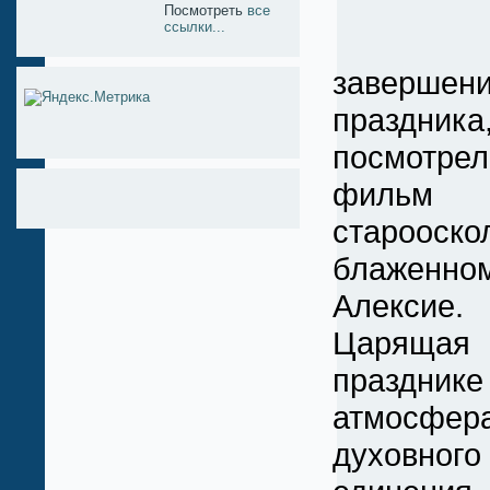
Посмотреть
все
ссылки...
завершен
праздник
посмотрел
филь
старооско
блаженно
Алексие.
Царяща
празднике
атмосфер
духовного