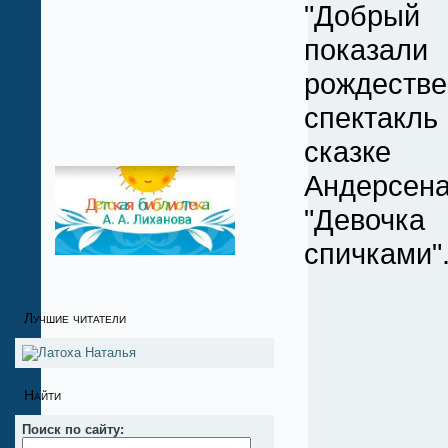
"Добрый 
показали
рождестве
спектак
сказке
Андерсен
"Девоч
спичками"
Лучшие читатели
Найти
Поиск по сайту: