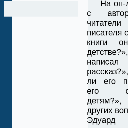
На он-ла
с авто
читатели
писателя о
книги о
детстве
написа
рассказ?»
ли его п
его со
детям?»
других во
Эдуард 