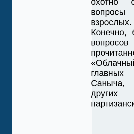
охотно 
вопрос
взрослых.
Конечно, 
вопросо
прочита
«Облачный
главны
Саныча
других 
партизанск