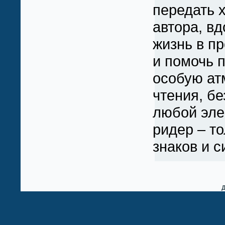
передать 
автора, вд
жизнь в п
и помочь п
особую а
чтения, бе
любой эле
ридер – т
знаков и 
Д