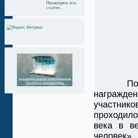
Посмотреть
все
ссылки...
Подвед
награж
участник
проходил
века в в
человек»