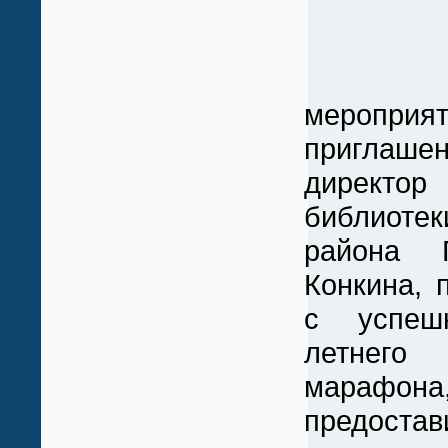
На п
мероп
приглаше
директ
библиот
района 
Конкина, 
с успеш
летнего
марафон
предоста