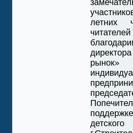
замечат
участник
летних 
читател
благода
директор
рынок» 
индивидуа
предприни
председат
Попечите
поддер
детско