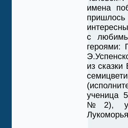
имена по
пришлос
интересны
с любимы
героями: 
Э.Успенск
из сказки 
семицвети
(исполнит
ученица 
№2), у
Лукоморья