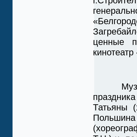
г.Строит
генераль
«Белгоро
Загреба
ценные 
кинотеатр
Музыкал
праздника
Татьяны (
Польши
(хореогра