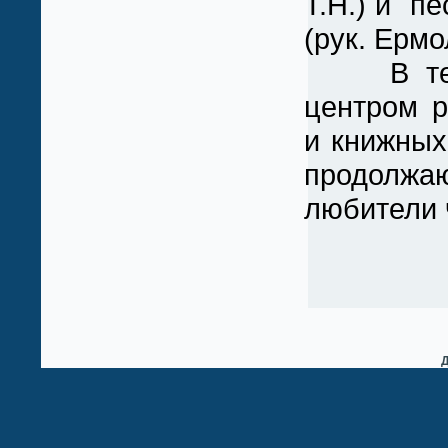
Т.Н.) и п
(рук. Ермо
В течени
центром р
и книжных
продолжаю
любители ч
Д