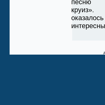
песню «
круиз». 
оказалос
интересны
Д