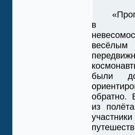
«Прогул
в со
невесомос
весёлым 
передвиж
космона
были до
ориентиро
обратно. 
из полёт
участники
путешес