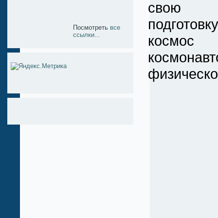
свою с
подготов
Посмотреть
все
ссылки...
космос 
космонав
физическ