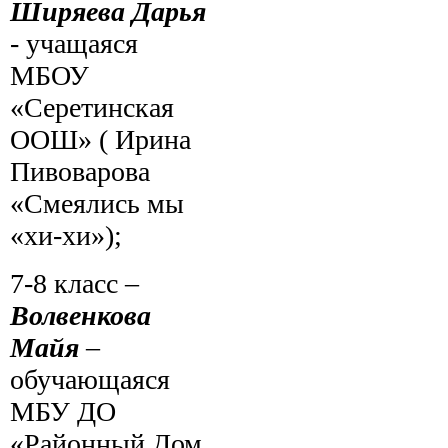
Ширяева Дарья
- учащаяся
МБОУ
«Серетинская
ООШ» ( Ирина
Пивоварова
«Смеялись мы
«хи-хи»);
7-8 класс –
Волвенкова
Майя
–
обучающаяся
МБУ ДО
«Районный Дом