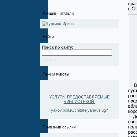
пра
г. С
Лучшие читатели
Найти
Поиск по сайту:
Режим работы
В
пус
ран
УСЛУГИ, ПРЕДОСТАВЛЯЕМЫЕ
пре
БИБЛИОТЕКОЙ:
вбл
yakovlbibl.ru/chitatelyam/uslugi/
кор
Дет
пас
по
Полезные ссылки
рас