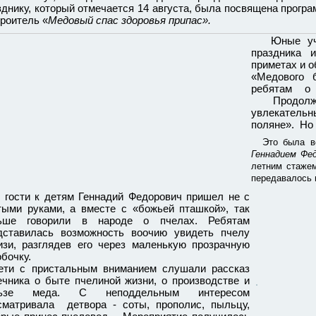
зднику, который отмечается 14 августа, была посвящена програ
троитель «
Медовый спас здоровья припас».
Юные участ
праздника 
приметах и о
«Медового 
ребятам о
Продолжи
увлекатель
поляне». Но
Это была в
Геннадием Фед
летним стажем
передавалось 
 гости к детям Геннадий Федорович пришел не с
тыми руками, а вместе с «божьей пташкой», так
ьше говорили в народе о пчелах. Ребятам
дставилась возможность воочию увидеть пчелу
изи, разглядев его через маленькую прозрачную
обочку.
и с пристальным вниманием слушали рассказ
ечника о быте пчелиной жизни, о производстве и
льзе меда. С неподдельным интересом
сматривала детвора - соты, прополис, пыльцу,