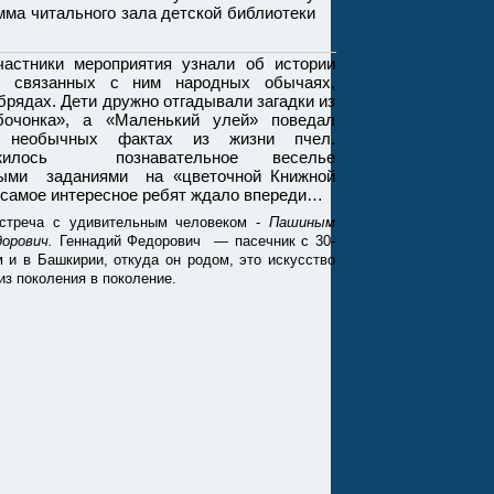
мма читального зала детской библиотеки
ники мероприятия узнали об истории
и связанных с ним народных обычаях,
брядах. Дети дружно отгадывали загадки из
бочонка», а «Маленький улей» поведал
 необычных фактах из жизни пчел.
лось познавательное веселье
ными заданиями на «цветочной Книжной
 самое интересное ребят ждало впереди…
стреча с удивительным человеком -
Пашиным
орович.
Геннадий Федорович — пасечник с 30-
 и в Башкирии, откуда он родом, это искусство
из поколения в поколение.