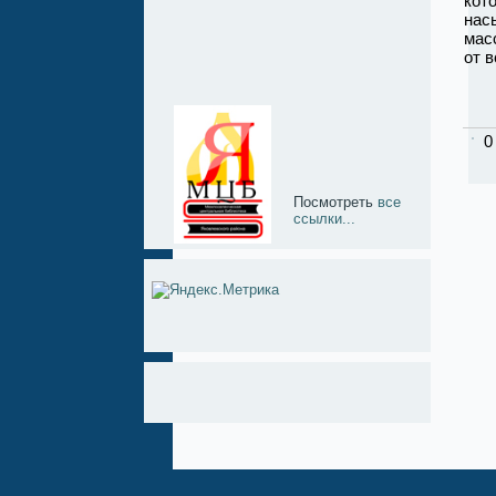
кот
нас
мас
от 
0
Посмотреть
все
ссылки...