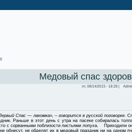
ая
Медовый спас здоров
пт, 08/14/2015 - 18:28 |
Admi
Первый Спас — лакомка», – говорится в русской поговорке.
С
здник. Раньше в этот день с утра на пасеке собиралась толп
сто с сорванными поблизости листьями лопуха. Приходили он
 не обнесут, не обделят их в медовый праздник ни на одном 