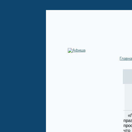
Главн
«
пра
про
что