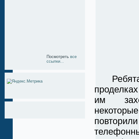
Посмотреть
все
ссылки...
Ребята с
проделках
им захо
некоторы
повторил
телефон