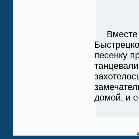
Вместе с
Быстрецко
песенку пр
танцевали
захотелось
замечател
домой, и е
Д