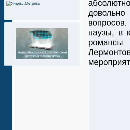
абсолютн
доволь
вопросов
паузы, в 
романс
Лермонт
мероприят