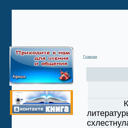
Главная
Команда
литерату
схлестн