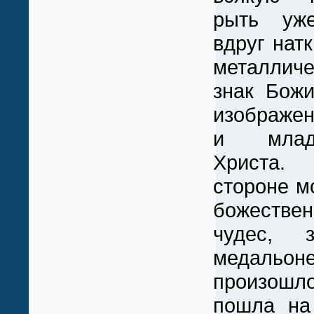
рыть уже
вдруг натк
металлич
знак Бож
изображе
и млад
Христа.
стороне м
божестве
чудес, 
медаль
произо
пошла на