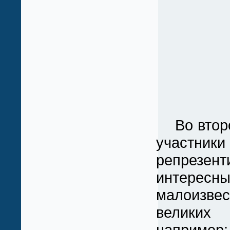
Во второ
участники
репрезент
инте
малоизве
великих
наприме