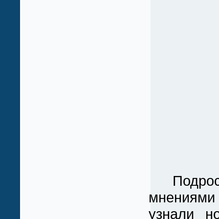
Подрост
мнениями
узнали н