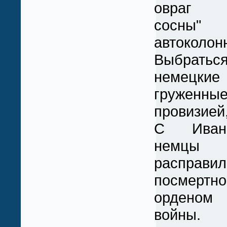
овраг "
сосны
автоколон
Выбрать
немецк
груженн
провизией,
С Иван
немцы
расправи
посмерт
орденом 
войны.