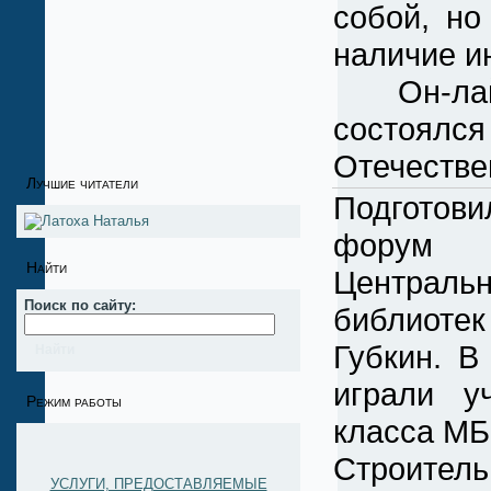
собой, н
наличие и
Он-лайн 
состоялс
Отечестве
Лучшие читатели
Подготов
форум 
Найти
Централ
Поиск по сайту:
библиотек 
Губкин. В
играли у
Режим работы
класса М
Строит
УСЛУГИ, ПРЕДОСТАВЛЯЕМЫЕ