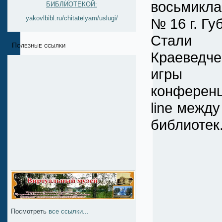
восьмикла
БИБЛИОТЕКОЙ:
yakovlbibl.ru/chitatelyam/uslugi/
№ 16 г. Гу
Стали т
Полезные ссылки
Краеведч
иг
конференц
line между
библиотек
Посмотреть
все ссылки...