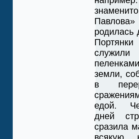
знамен
Павлова
родилась 
Портянки
служи
пеленками
земли, со
в пере
сражениям
едой. Че
дней стр
сразила м
всякую 