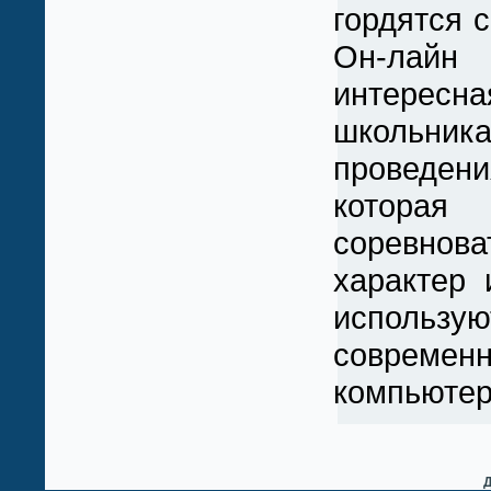
гордятся 
Он-лайн 
интерес
школьн
проведен
котор
соревнова
характер 
использую
современ
компьютер
Д