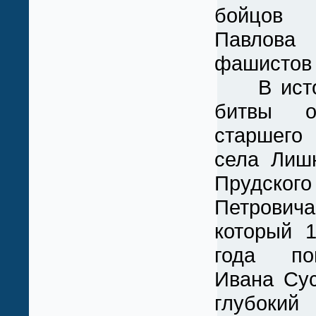
бойцов 
Павлов
фашистов 
В истор
битвы о
старш
села Лиш
Прудског
Петров
который 
года по
Ивана Сус
глубокий