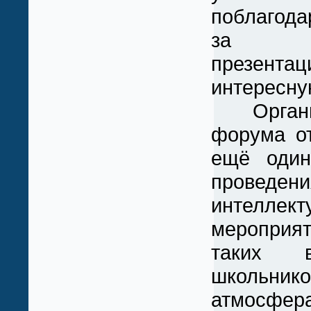
поблагода
за ин
презента
интересну
Организ
форума от
ещё один
проведени
интеллект
мероприят
таких в
школьник
атмосфе