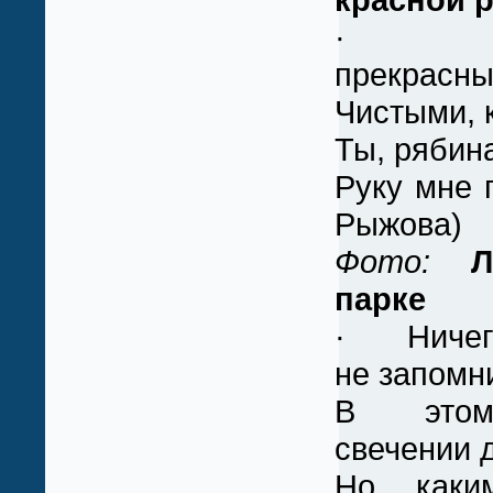
· Ла
прекрасн
Чистыми, 
Ты, рябин
Руку мне 
Рыжова)
Фото:
Л
парке
· Ничего
не запомн
В этом
свечении 
Но каки