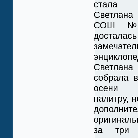
стала
Светлана 
СОШ №
досталас
замечате
энциклопе
Светлана
собрала 
осени
палитру, н
дополни
оригиналь
за три 