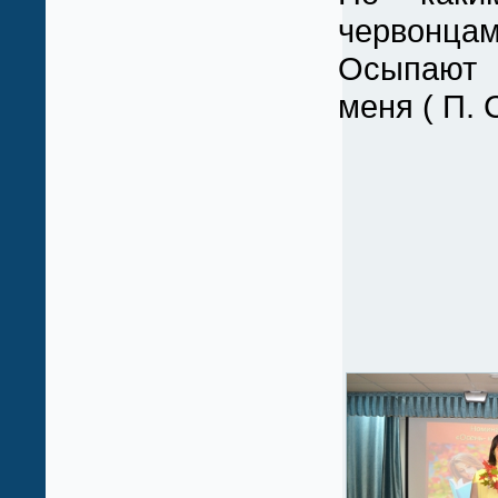
червонца
Осыпаю
меня ( П. 