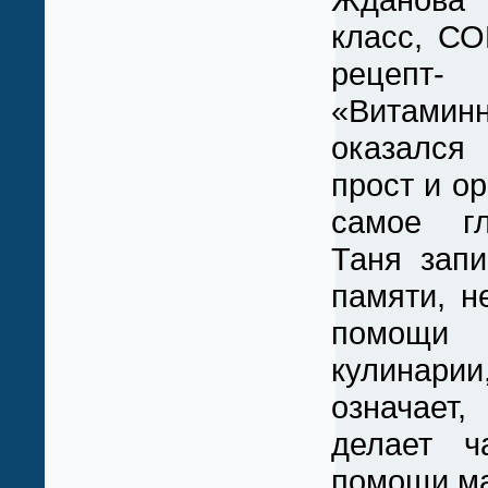
класс, С
рецеп
«Витамин
оказался
прост и ор
самое гл
Таня запи
памяти, н
помощи
кулина
означает,
делает ч
помощи м