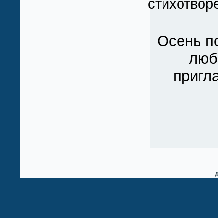
стихотвор
Осень по
любо
пригл
Д