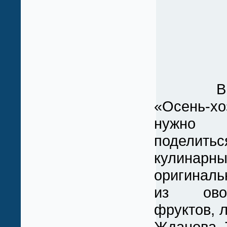
В ном
«Осень-хо
нужн
поделить
кулинарн
оригинал
из ов
фруктов, 
Жданова Т