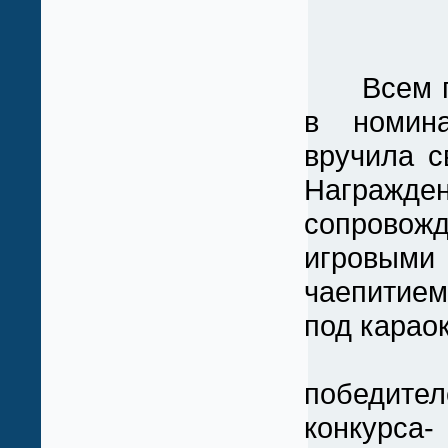
Всем по
в номин
вручила с
Награжде
сопровож
игровыми
чаепитие
под караок
Н
победите
конкурса