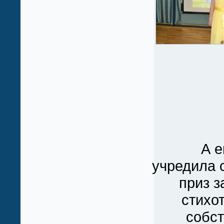
А ещ
учредила 
приз з
стихо
собст