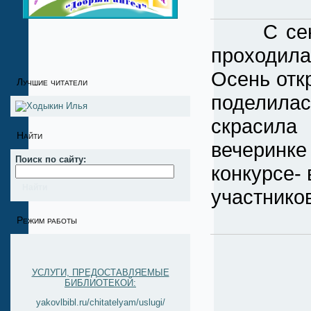
С сентяб
проходила
Осень отк
Лучшие читатели
поделилас
скрасила
Найти
вечеринк
Поиск по сайту:
конкурсе-
участников
Режим работы
УСЛУГИ, ПРЕДОСТАВЛЯЕМЫЕ
БИБЛИОТЕКОЙ:
yakovlbibl.ru/chitatelyam/uslugi/