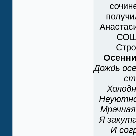
сочине
получи
Анастаси
СОШ 
Стро
Осенни
Дождь осе
ст
Холодн
Неуютно
Мрачная
Я закута
И сог