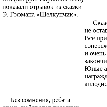
показали отрывок из сказки
Э. Гофмана «Щелкунчик».
Сказоч
не ост
Все пр
сопереж
и очень
закончи
Юные а
награж
аплодис
Без сомнения, ребята