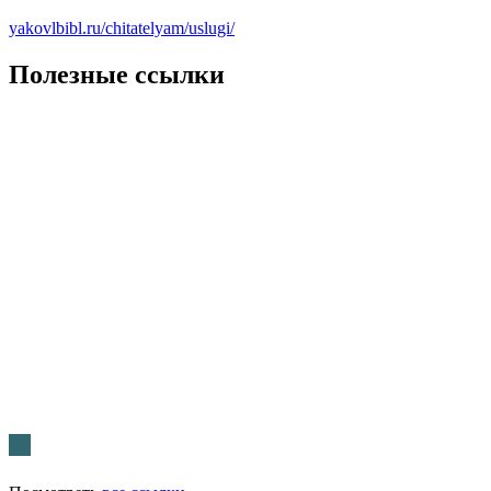
yakovlbibl.ru/chitatelyam/uslugi/
Полезные ссылки