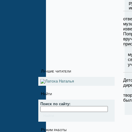
р
и
Уча
отв
муз
изв
Попр
вру
прис
В
м
с
у
Лучшие читатели
На 
Дет
дир
Без
Найти
тво
был
Поиск по сайту:
Режим работы