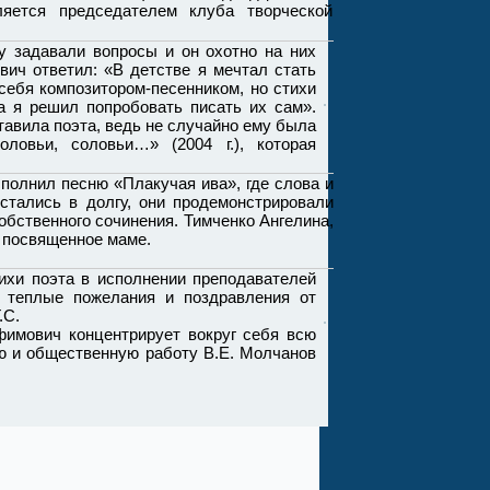
ляется председателем клуба творческой
адавали вопросы и он охотно на них
вич ответил: «В детстве я мечтал стать
себя композитором-песенником, но стихи
а я решил попробовать писать их сам».
тавила поэта, ведь не случайно ему была
ловьи, соловьи…» (2004 г.), которая
лнил песню «Плакучая ива», где слова и
стались в долгу, они продемонстрировали
обственного сочинения. Тимченко Ангелина,
, посвященное маме.
 поэта в исполнении преподавателей
 теплые пожелания и поздравления от
.С.
мович концентрирует вокруг себя всю
ю и общественную работу В.Е. Молчанов