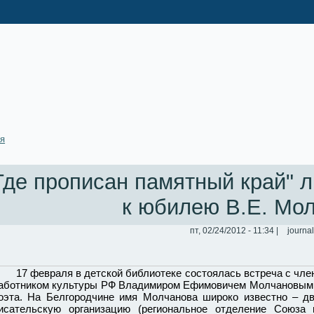
ая
Где прописан памятный край" л
к юбилею В.Е. Мо
пт, 02/24/2012 - 11:34 |
journal
7 февраля в детской библиотеке состоялась встреча с член
аботником культуры РФ Владимиром Ефимовичем Молчановым, 
оэта. На Белгородчине имя Молчанова широко известно – дв
исательскую организацию (региональное отделение Союза 