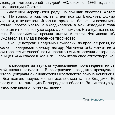
уководит литературной студией «Слово», с 1996 года яв
нтеллигенции «Светоч».
стники мероприятия радушно приняли писателя. Автору з
ечал. На вопрос о том, как вы стали поэтом, Владимир Ефимо
ыкантом, а не поэтом. Играл на гармошке, баяне… и возомнил 
естных поэтов часто не укладывались в мои мелодии и тогд
обовал и пишет вот уже сорок с лишним лет. Но и музыка не ос
чена Всероссийская премия имени Алексея Фатьянова «Со
уждается за вклад в песенное творчество.
 конце встречи Владимир Ефимович, по просьбе ребят, испо
узыка принадлежат самому автору. Читатели библиотеки не о
вои творческие способности, прочитав стихотворения автора и с
ченица 8 «Б» класса школы № 3, прочитала своё стихотворение
мероприятии звучали музыкальные произведения на стихи
ской школы искусств. В завершении праздника прозвучали
ектора центральной библиотеки Яковлевского района Конкиной Г
 всякого преувеличения можно сказать, что Владимир Ефи
рческую интеллигенцию Белгородской области. За литературну
 удостоен многих почётных званий.
Tags:
Новости