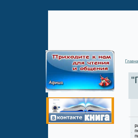
Главн
"
1
р
п
п