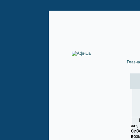
Главн
Нов
же,
биб
воз