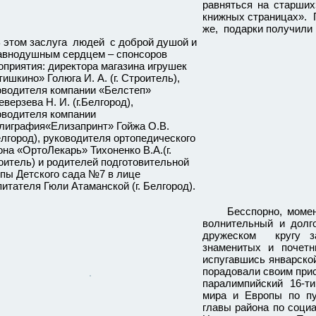
равняться на старших
книжных страницах». П
же, подарки получили 
том заслуга людей с доброй душой и
авнодушным сердцем – спонсоров
оприятия: директора магазина игрушек
ишкино» Голюга И. А. (г. Строитель),
оводителя компании «Белстеп»
верзева Н. И. (г.Белгород),
оводителя компании
лиграфия«Елизапринт» Гойжа О.В.
Белгород), руководителя ортопедического
она «ОртоЛекарь» Тихоненко В.А.(г.
оитель) и родителей подготовительной
ппы Детского сада №7 в лице
питателя Гюли Атаманской (г. Белгород).
Бесспорно, момент 
волнительный и долг
дружеском кругу з
знаменитых и почетн
испугавшись январской
порадовали своим прис
паралимпийский 16-т
мира и Европы по пу
главы района по соци