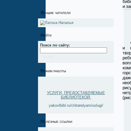
биб
и з
Лучшие читатели
Найти
С п
Поиск по сайту:
и п
тво
реб
воп
ком
Режим работы
гор
даж
нео
рис
не
УСЛУГИ, ПРЕДОСТАВЛЯЕМЫЕ
(ри
БИБЛИОТЕКОЙ:
yakovlbibl.ru/chitatelyam/uslugi/
Полезные ссылки