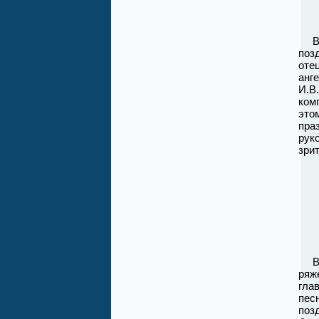
В н
поз
оте
анг
И.В
ком
это
пра
рук
зри
Вес
ряж
гла
пес
поз