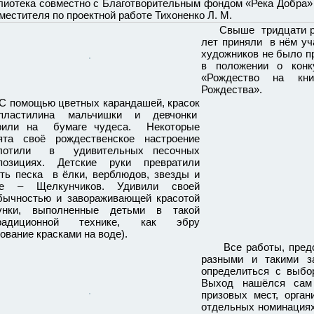
лиотека совместно с Благотворительным фондом «Река Добра» 
аместителя по проектной работе Тихоненко Л. М.
Свыше тридцати ребя
лет приняли в нём уч
художников не было п
в положении о конк
«Рождество на кни
Рождества».
омощью цветных карандашей, красок
ластилина мальчишки и девчонки
рили на бумаге чудеса. Некоторые
ята своё рождественское настроение
лотили в удивительных песочных
позициях. Детские руки превратили
сть песка в ёлки, верблюдов, звезды и
е – Щелкунчиков. Удивили своей
бычностью и завораживающей красотой
унки, выполненные детьми в такой
традиционной технике, как эбру
сование красками на воде).
Все работы, предст
разными и такими з
определиться с выбо
Выход нашёлся сам 
призовых мест, орг
отдельных номинациях