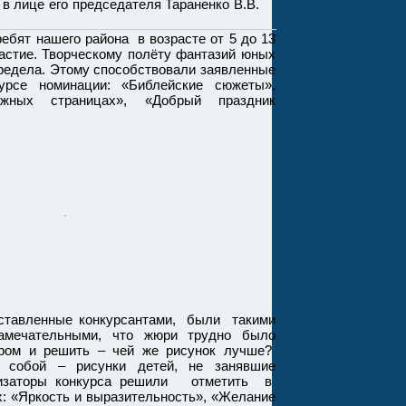
в лице его председателя Тараненко В.В.
т нашего района в возрасте от 5 до 13
астие. Творческому полёту фантазий юных
редела. Этому способствовали заявленные
урсе номинации: «Библейские сюжеты»,
жных страницах», «Добрый праздник
авленные конкурсантами, были такими
амечательными, что жюри трудно было
ром и решить – чей же рисунок лучше?
собой – рисунки детей, не занявшие
анизаторы конкурса решили отметить в
: «Яркость и выразительность», «Желание