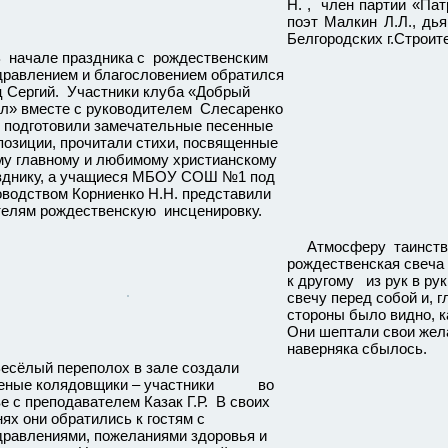
Н. , член партии «Пат
поэт Малкин Л.Л., дь
Белгородских г.Строи
ачале праздника с рождественским
дравлением и благословением обратился
ц Сергий. Участники клуба «Добрый
ел» вместе с руководителем Слесаренко
. подготовили замечательные песенные
позиции, прочитали стихи, посвященные
му главному и любимому христианскому
зднику, а учащиеся МБОУ СОШ №1 под
оводством Корниенко Н.Н. представили
телям рождественскую инсценировку.
Атмосферу таинствен
рождественская свеча 
к другому из рук в ру
свечу перед собой и, 
стороны было видно, к
Они шептали свои жела
наверняка сбылось.
ёлый переполох в зале создали
еные колядовщики – участники во
ве с преподавателем Казак Г.Р. В своих
нях они обратились к гостям с
дравлениями, пожеланиями здоровья и