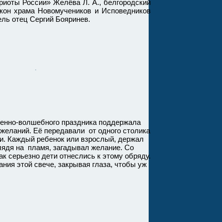
риоты России» Желёва Л. А., белгородский
якон храма Новомучеников и Исповедников
тель отец Сергий Бояринев.
но-волшебного праздника поддержала
желаний. Её передавали от одного столика
ки. Каждый ребенок или взрослый, держал
глядя на пламя, загадывал желание. Со
ак серьезно дети отнеслись к этому обряду.
ния этой свече, закрывая глаза, чтобы уж