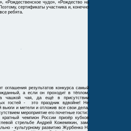
», «Рождественское чудо», «Рождество на
оэтому, сертификаты участника и, конечно
все ребята.
оглашения результатов конкурса самый
ожданный, а если он проходит в тёплом,
а чашкой чая, да ещё в присутствии
ых гостей - это праздник вдвойне! Не
 вьюги и метели и отложив все свои дела,
утствием мероприятие его почетные гости:
и кратный чемпион России призёр кубков
левой стрельбе Андрей Кожемякин, зам.
ально - культурному развитию Журбенко Н.