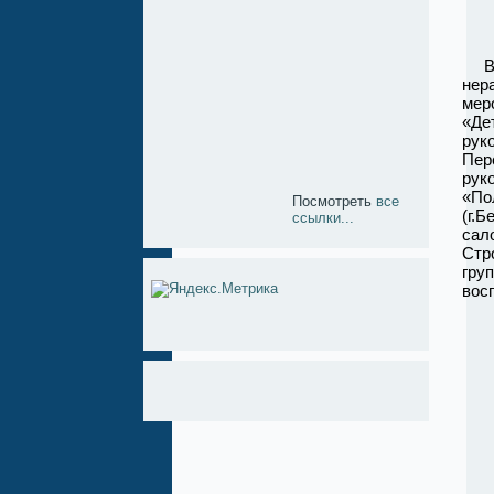
В э
нер
мер
«Дет
рук
Пере
рук
«По
Посмотреть
все
(г.
ссылки...
сал
Стр
гру
вос