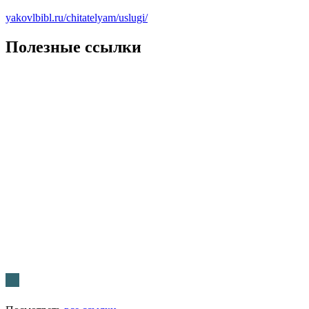
yakovlbibl.ru/chitatelyam/uslugi/
Полезные ссылки