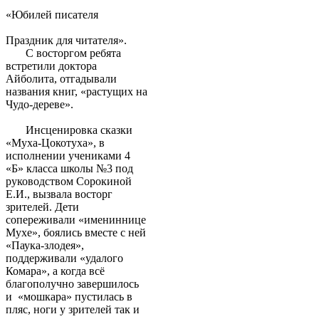
«Юбилей писателя
Праздник для читателя».
С восторгом ребята
встретили доктора
Айболита, отгадывали
названия книг, «растущих на
Чудо-дереве».
Инсценировка сказки
«Муха-Цокотуха», в
исполнении учениками 4
«Б» класса школы №3 под
руководством Сорокиной
Е.И., вызвала восторг
зрителей. Дети
сопереживали «имениннице
Мухе», боялись вместе с ней
«Паука-злодея»,
поддерживали «удалого
Комара», а когда всё
благополучно завершилось
и «мошкара» пустилась в
пляс, ноги у зрителей так и