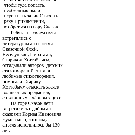
чтобы туда попасть,
необходимо было
переплыть залив Стихов и
реку Приключений,
взобраться на гору Сказок.
Ребята на своем пути
встретились с
литературными героями:
Сказочной Феей,
Веселушкой, Пиратами,
Стариком Хоттабычем,
отгадывали авторов детских
стихотворений, читали
любимые стихотворения,
помогали Старику
Хоттабычу отыскать хозяев
волшебных предметов,
спрятанных в чёрном ящике.
На горе Сказок дети
встретились с добрыми
сказками Корнея Ивановича
Чуковского, которому 1
апреля исполнилось бы 130
лет.