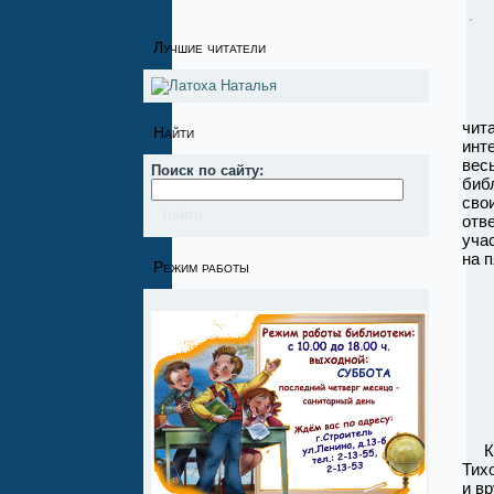
Лучшие читатели
Реб
чит
Найти
инт
вес
Поиск по сайту:
биб
сво
отв
уча
на п
Режим работы
Кла
Тих
и в