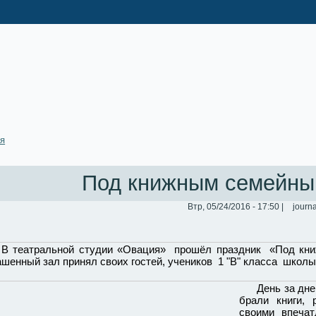
ая
Под книжным семейны
Втр, 05/24/2016 - 17:50 |
journa
еатральной студии «Овация» прошёл праздник «Под книж
ашенный зал принял своих гостей, учеников 1 "В" класса школы
День за днем 
брали книги,
своими впечат