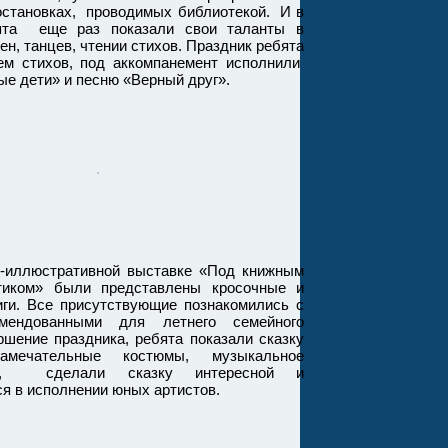
остановках, проводимых библиотекой. И в
бята еще раз показали свои таланты в
ен, танцев, чтении стихов. Праздник ребята
ем стихов, под аккомпанемент исполнили
ые дети» и песню «Верный друг».
люстративной выставке «Под книжным
тиком» были представлены кросочные и
иги. Все присутствующие познакомились с
омендованными для летнего семейного
ршение праздника, ребята показали сказку
Замечательные костюмы, музыкальное
ие, сделали сказку интересной и
я в исполнении юных артистов.