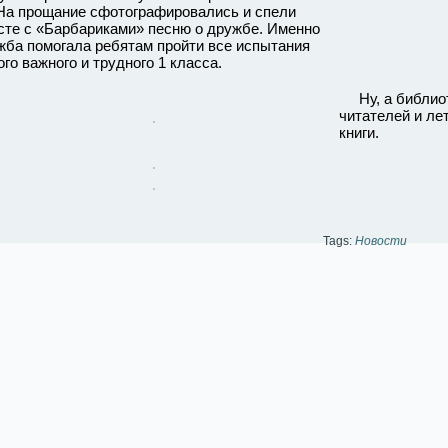
прощание сфотографировались и спели
сте с «Барбариками» песню о дружбе. Именно
жба помогала ребятам пройти все испытания
го важного и трудного 1 класса.
Ну, а библиот
читателей и ле
книги.
Tags:
Новости