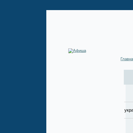
Главн
В т
укр