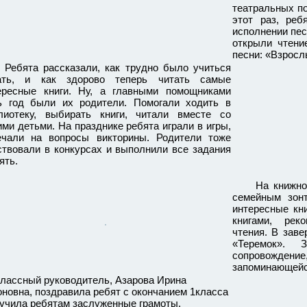
театральных п
этот раз, ре
исполнении пес
открыли чтени
песни: «Взросл
ята рассказали, как трудно было учиться
ать, и как здорово теперь читать самые
ересные книги. Ну, а главными помощниками
ь год были их родители. Помогали ходить в
лиотеку, выбирать книги, читали вместе со
ими детьми. На празднике ребята играли в игры,
ечали на вопросы викторины. Родители тоже
ствовали в конкурсах и выполнили все задания
ять.
На книжно-ил
семейным зон
интересные кн
книгами, рек
чтения. В заве
«Теремок». 
сопровожден
запоминающейс
ссный руководитель, Азарова Ирина
оновна, поздравила ребят с окончанием 1класса
ручила ребятам заслуженные грамоты.