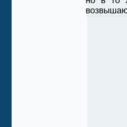
но в то 
возвышаю