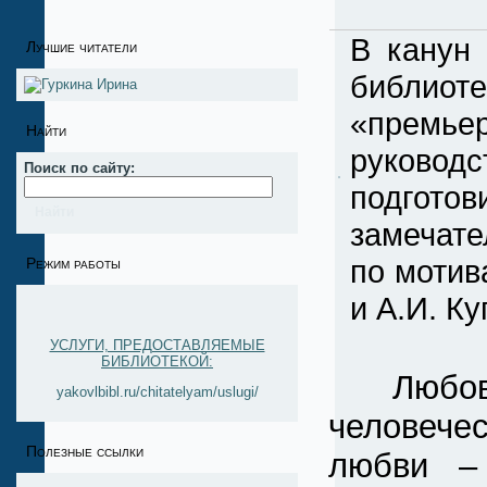
В канун 
Лучшие читатели
библиот
«премь
Найти
руково
Поиск по сайту:
подгото
замечат
по мотив
Режим работы
и А.И. К
УСЛУГИ, ПРЕДОСТАВЛЯЕМЫЕ
БИБЛИОТЕКОЙ:
Любовь 
yakovlbibl.ru/chitatelyam/uslugi/
человечес
Полезные ссылки
любви –