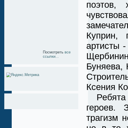
поэтов, 
чувство
замечател
Куприн,
артисты 
Посмотреть
все
Щербинин
ссылки...
Буняева, 
Строител
Ксения Ко
Ребята с
героев. 
трагизм 