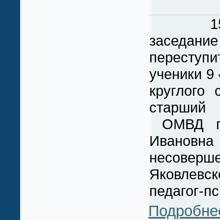
15 сент
заседани
переступи
ученики 9
круглого
старший 
ОМВД по
Ивановна
несоверше
Яковлевс
педагог-пс
Подробне