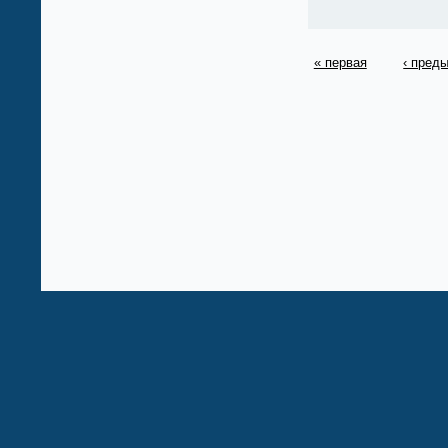
« первая
‹ пред