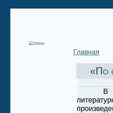
Главная
«По 
В дни 
литератур
произвед