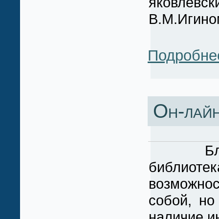
яковлевск
В.М.Игино
Подробне
Он-лайн
Благода
библиотек
возможно
собой, н
наличие и