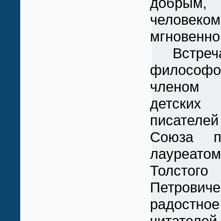
добрым
человеко
мгновен
Встреч
философо
членом
детски
писателе
Союза пи
лауреат
Толстог
Петрович
радостн
читателе