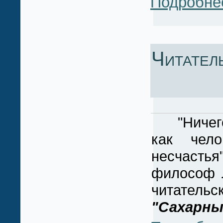
Подробне
Читател
"Ничего н
как чело
несчасть
философ 
читательс
"Сахарны