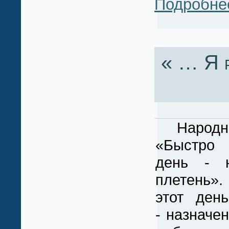
Подробне
« … Я р
Народная
«Быстро 
день - 
плетень»
этот де
- назначе