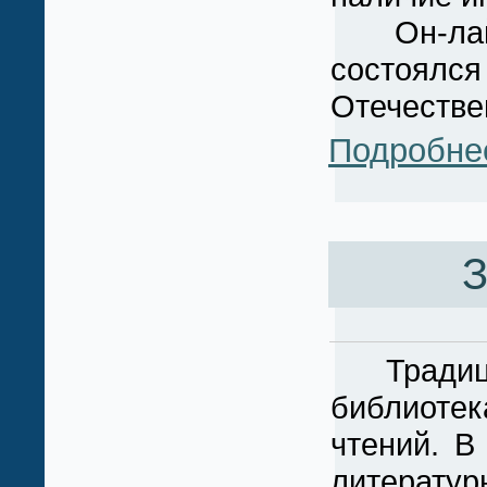
Он-лайн 
состоялс
Отечестве
Подробне
З
Традицио
библиоте
чтений. В
литератур